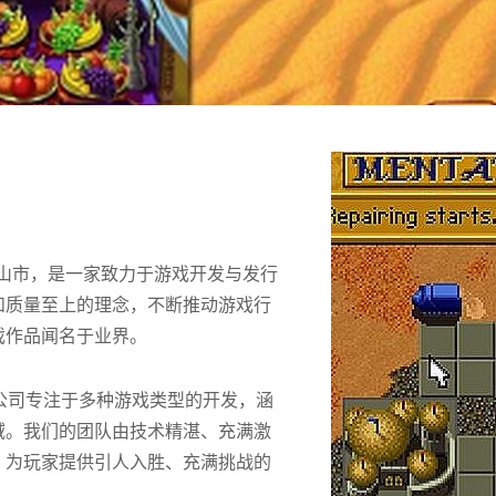
文山市，是一家致力于游戏开发与发行
和质量至上的理念，不断推动游戏行
戏作品闻名于业界。
公司专注于多种游戏类型的开发，涵
域。我们的团队由技术精湛、充满激
，为玩家提供引人入胜、充满挑战的