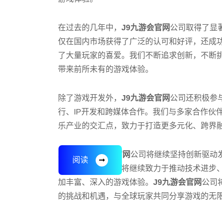
在过去的几年中，
J9九游会官网
公司取得了显
仅在国内市场获得了广泛的认可和好评，还成
了大量玩家的喜爱。我们不断追求创新，不断
带来前所未有的游戏体验。
除了游戏开发外，
J9九游会官网
公司还积极参
行、IP开发和跨媒体合作。我们与多家合作伙
乐产业的交汇点，致力于打造更多元化、跨界
未来，
J9九游会官网
公司将继续坚持创新驱动
阅读
的发展潮流。我们将继续致力于推动技术进步
加丰富、深入的游戏体验。
J9九游会官网
公司
的挑战和机遇，与全球玩家共同分享游戏的无