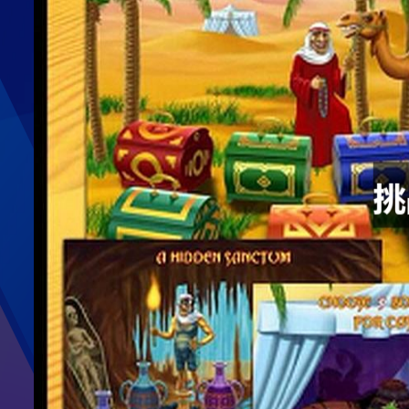
挑战自我，
发现九游会平台