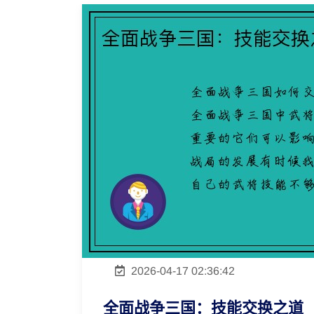
2026-04-17 02:36:42
全面战争三国：技能交换之道