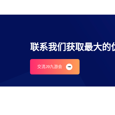
联系我们获取最大的
交流J9九游会