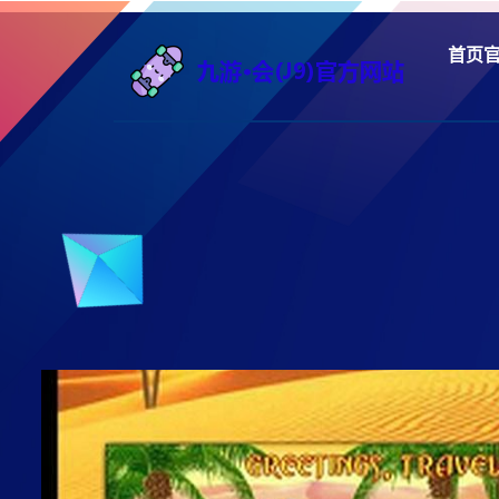
首页
J9九游会官网