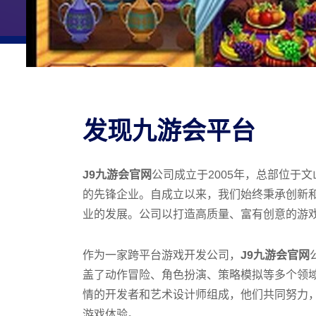
发现九游会平台
J9九游会官网
公司成立于2005年，总部位于
的先锋企业。自成立以来，我们始终秉承创新
业的发展。公司以打造高质量、富有创意的游
作为一家跨平台游戏开发公司，
J9九游会官网
盖了动作冒险、角色扮演、策略模拟等多个领
情的开发者和艺术设计师组成，他们共同努力
游戏体验。