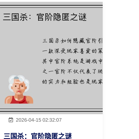
2026-04-15 02:32:07
三国杀：官阶隐匿之谜