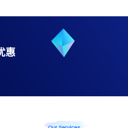
优惠
Our Services